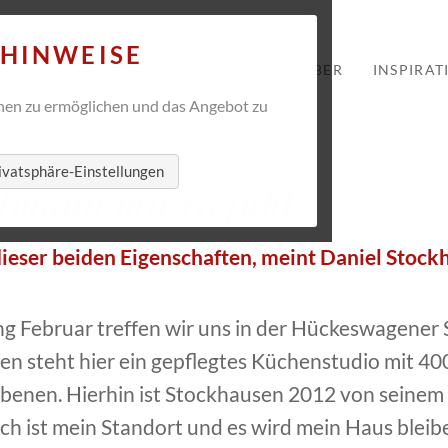
Navigation
ZHINWEISE
ANGEBOTE
FILIALEN
RATGEBER
INSPIRAT
überspringen
en zu ermöglichen und das Angebot zu
ivatsphäre-Einstellungen
ufmann mit Gefühl
eser beiden Eigenschaften, meint Daniel Stockha
g Februar treffen wir uns in der Hückeswagener
en steht hier ein gepflegtes Küchenstudio mit 
Ebenen. Hierhin ist Stockhausen 2012 von seinem 
ist mein Standort und es wird mein Haus bleiben,