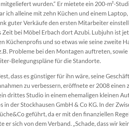
itgeliefert wurden.“ Er mietete ein 200-m²-Stu
ar ich alleine mit zehn Küchen und einem Laptop
nk guter Verkäufe den ersten Mitarbeiter einstel
Zeit bei Möbel Erbach dort Azubi. Lubjuhn ist jet
n Küchenprofis und so etwas wie seine zweite H
z.B. Probleme bei den Montagen auftreten, sowie
iter-Belegungspläne für die Standorte.
fest, dass es günstiger für ihn wäre, seine Geschä
nnahmen zu verbessern, eröffnete er 2008 einen 
in drittes Studio in einem ehemaligen kleinen Au
ios in der Stockhausen GmbH & Co KG. In der Zwis
che&Co geführt, da er mit den finanziellen Rege
 er sich von dem Verband. „Schade, dass wir kein