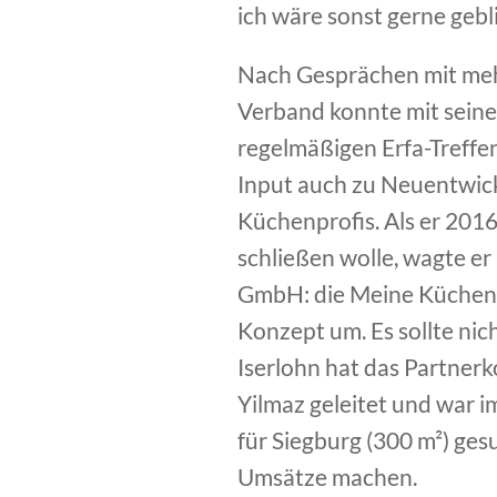
ich wäre sonst gerne gebl
Nach Gesprächen mit meh
Verband konnte mit sein
regelmäßigen Erfa-Treffe
Input auch zu Neuentwick
Küchenprofis. Als er 201
schließen wolle, wagte er
GmbH: die Meine Küchenp
Konzept um. Es sollte nic
Iserlohn hat das Partner
Yilmaz geleitet und war i
für Siegburg (300 m²) ges
Umsätze machen.