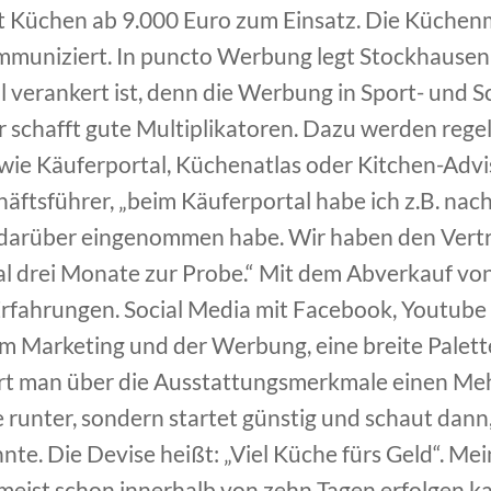
 Küchen ab 9.000 Euro zum Einsatz. Die Küchen
mmuniziert. In puncto Werbung legt Stockhausen 
kal verankert ist, denn die Werbung in Sport- und
r schafft gute Multiplikatoren. Dazu werden regel
 wie Käuferportal, Küchenatlas oder Kitchen-Adv
häftsführer, „beim Käuferportal habe ich z.B. nach
s darüber eingenommen habe. Wir haben den Vertr
al drei Monate zur Probe.“ Mit dem Abverkauf v
rfahrungen. Social Media mit Facebook, Youtube et
im Marketing und der Werbung, eine breite Palette
t man über die Ausstattungsmerkmale einen Me
e runter, sondern startet günstig und schaut dan
te. Die Devise heißt: „Viel Küche fürs Geld“. Me
 meist schon innerhalb von zehn Tagen erfolgen k