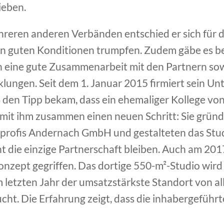
ieben.
reren anderen Verbänden entschied er sich für 
en guten Konditionen trumpfen. Zudem gäbe es b
n eine gute Zusammenarbeit mit den Partnern sow
lungen. Seit dem 1. Januar 2015 firmiert sein U
6 den Tipp bekam, dass ein ehemaliger Kollege v
 mit ihm zusammen einen neuen Schritt: Sie gründ
rofis Andernach GmbH und gestalteten das Stu
ht die einzige Partnerschaft bleiben. Auch am 20
konzept gegriffen. Das dortige 550-m²-Studio wi
m letzten Jahr der umsatzstärkste Standort von all
ucht. Die Erfahrung zeigt, dass die inhabergeführ