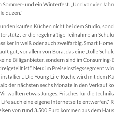
in Sommer- und ein Winterfest. „Und vor vier Jahre
lle duzen.“
unden kaufen Küchen nicht bei dem Studio, sonde
terstützt er die regelmäßige Teilnahme an Schul
assiker in weiß oder auch zweifarbig. Smart Home 
uft gut, vor allem von Bora, das eine „tolle Schul
keine Billiganbieter, sondern sind im Consuming-B
dreigeteilt ist.“ Neu: im Preiseinstiegssegment wir
installiert. Die Young Life-Küche wird mit dem K
halb der nächsten sechs Monate in den Verkauf ko
„Wir wollten etwas Junges, Frisches für die techn
Life auch eine eigene Internetseite entwerfen.“ R
eisen von rund 3.500 Euro kommen aus dem Haus 