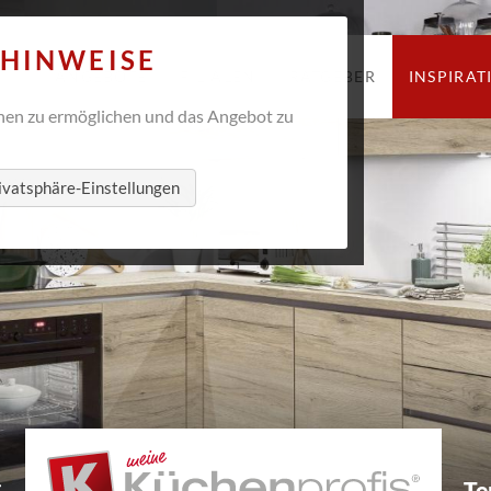
Navigation
ZHINWEISE
ANGEBOTE
FILIALEN
RATGEBER
INSPIRAT
überspringen
en zu ermöglichen und das Angebot zu
ivatsphäre-Einstellungen
Te